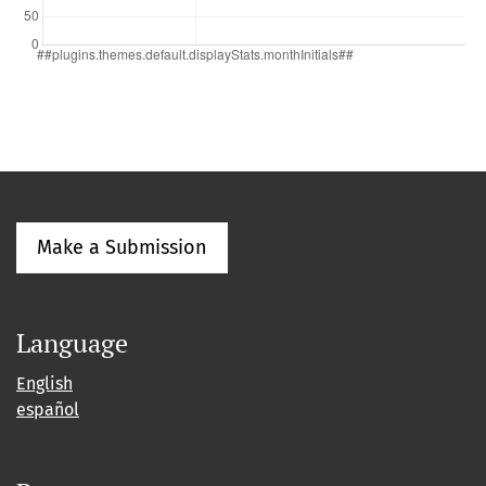
Make a Submission
Language
English
español