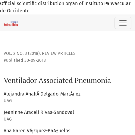
Official scientific distribution organ of Instituto Panvascular
de Occidente
Ventilador Associated Pneumonia
VOL. 2 NO. 3 (2018)
,
REVIEW ARTICLES
Published 30-09-2018
Ventilador Associated Pneumonia
Alejandra AnahÃ­ Delgado-MartÃ­nez
UAG
Jeaninne Araceli Rivas-Sandoval
UAG
Ana Karen VÃ¡zquez-BaÃ±uelos