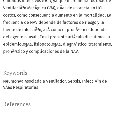
Cuidados Intensivos (UCI), ya que incrementa los dÃ­as de
VentilaciÃ³n MecÃ¡nica (VM), dÃ­as de estancia en UCI,
costos, como consecuencia aumento en la mortalidad. La
frecuencia de NAV depende de factores de riesgo y la
fuente de infecciÃ³n, asÃ­ como el pronÃ³stico depende
del agente causal. En el presente artÃ­culo discutimos la
epidemiologÃ­a, fisiopatologÃ­a, diagnÃ³stico, tratamiento,
pronÃ³stico y complicaciones de la NAV.
Keywords
NeumonÃ­a Asociada a Ventilador
Sepsis
InfecciÃ³n de
VÃ­as Respiratorias
References